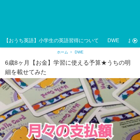
【おうち英語】小学生の英語習得について
DWE
おう
ホーム
DWE
6歳8ヶ月【お金】学習に使える予算★うちの明
細を載せてみた