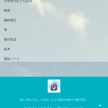
小学生のおうち英語
映画
歯科矯正
母
無印良品
絵本
英語ノート
遊んで読んでちょっと学ぶ。おうち英語とDWEと京都で育児。