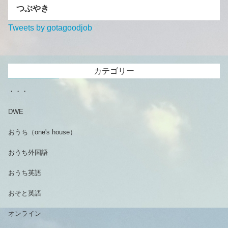
つぶやき
Tweets by gotagoodjob
カテゴリー
・・・
DWE
おうち（one's house）
おうち外国語
おうち英語
おそと英語
オンライン