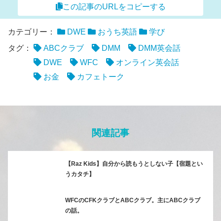
この記事のURLをコピーする
カテゴリー：
DWE
おうち英語
学び
タグ：
ABCクラブ
DMM
DMM英会話
DWE
WFC
オンライン英会話
お金
カフェトーク
関連記事
【Raz Kids】自分から読もうとしない子【宿題とい
うカタチ】
WFCのCFKクラブとABCクラブ。主にABCクラブ
の話。