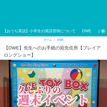
【おうち英語】小学生の英語習得について
DWE
おう
ホーム
DWE
【DWE】先生へのお手紙の宛先住所【プレイア
ロングショー】