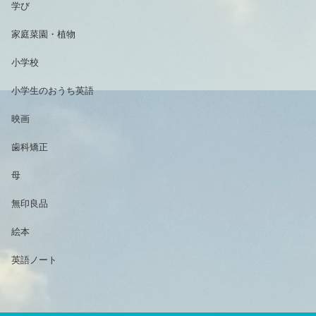
学び
家庭菜園・植物
小学校
小学生のおうち英語
映画
歯科矯正
母
無印良品
絵本
英語ノート