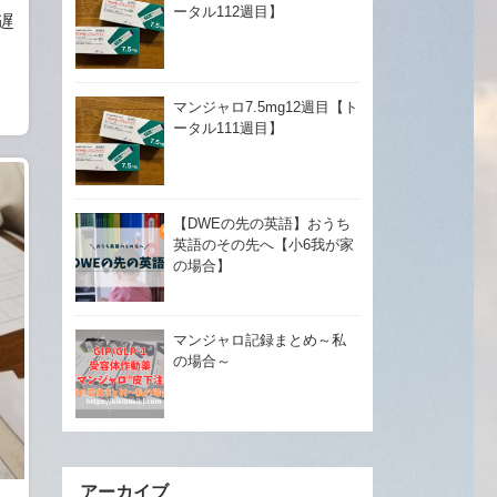
ータル112週目】
遅
マンジャロ7.5mg12週目【ト
ータル111週目】
【DWEの先の英語】おうち
英語のその先へ【小6我が家
の場合】
マンジャロ記録まとめ～私
の場合～
アーカイブ