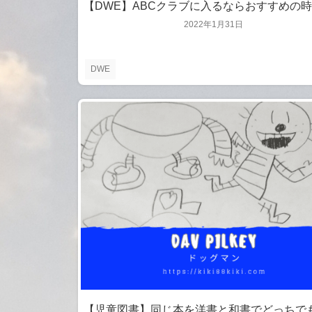
【DWE】ABCクラブに入るならおすすめの
2022年1月31日
DWE
【児童図書】同じ本を洋書と和書でどっちで