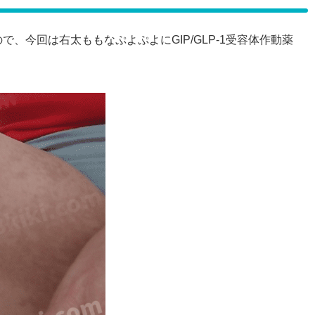
、今回は右太ももなぷよぷよにGIP/GLP-1受容体作動薬