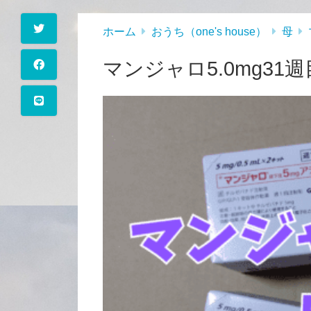
ホーム
おうち（one's house）
母
マンジャロ5.0mg31