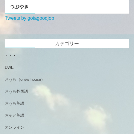
つぶやき
Tweets by gotagoodjob
カテゴリー
・・・
DWE
おうち（one's house）
おうち外国語
おうち英語
おそと英語
オンライン