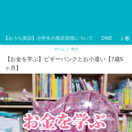
【おうち英語】小学生の英語習得について
DWE
おう
ホーム
学び
【お金を学ぶ】ピギーバンクとお小遣い【7歳5
ヶ月】