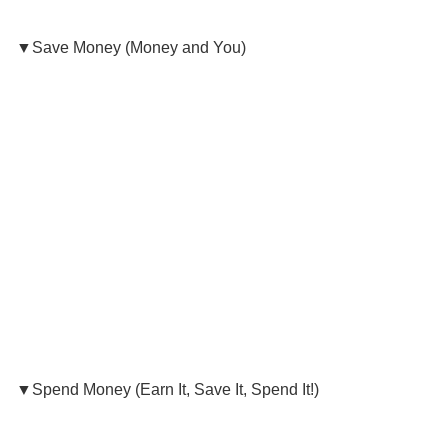
▼Save Money (Money and You)
▼Spend Money (Earn It, Save It, Spend It!)