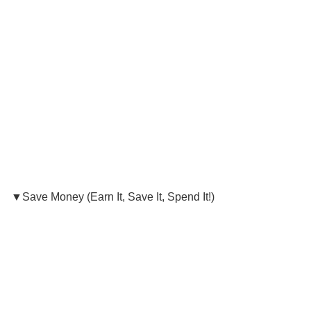
▼Save Money (Earn It, Save It, Spend It!)