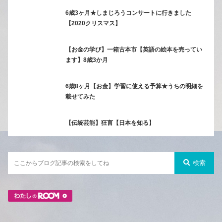
6歳3ヶ月★しまじろうコンサートに行きました
【2020クリスマス】
【お金の学び】一箱古本市【英語の絵本を売ってい
ます】8歳3か月
6歳8ヶ月【お金】学習に使える予算★うちの明細を
載せてみた
【伝統芸能】狂言【日本を知る】
検索