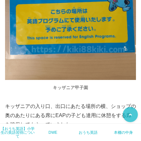
キッザニア甲子園
キッザニアの入り口、出口にあたる場所の横、ショップの
奥のあたりにある席にEAPの子ども達用に休憩をする席
を確保してもらっていました。
【おうち英語】小学
生の英語習得につい
DWE
おうち英語
本棚の中身
て