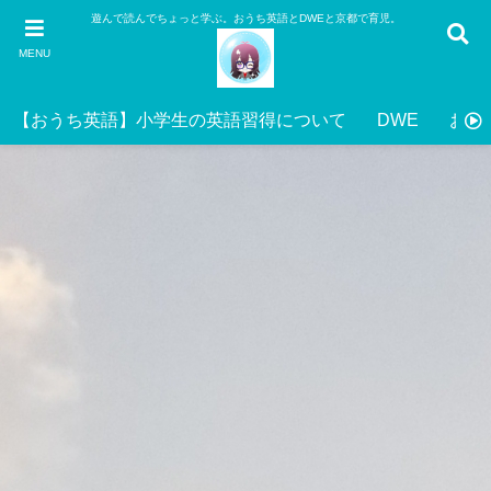
遊んで読んでちょっと学ぶ。おうち英語とDWEと京都で育児。
MENU
【おうち英語】小学生の英語習得について
DWE
おう