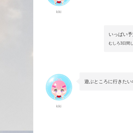
kiki
いっぱい予
むしろ3日間
遊ぶところに行きたい
kiki