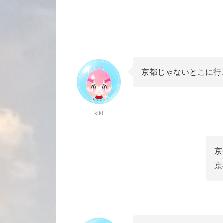
京都じゃないとこに行
kiki
京
京