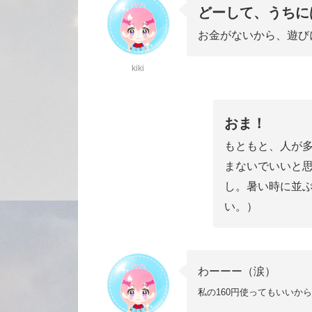
どーして、うちに
お金がないから、遊び
kiki
おま！
もともと、人が
まないでいいと
し。暑い時に並
い。）
わーーー（涙）
私の160円使ってもいいか