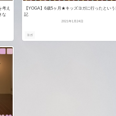
【YOGA】6歳5ヶ月★キッズヨガに行ったという
を考え
記
きな
2021年1月24日
ヨガ