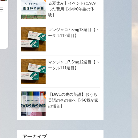
る夏休み】イベントにかか
った費用【小学6年生の体
日
験】
マンジャロ7.5mg13週目【ト
ータル112週目】
マンジャロ7.5mg12週目【ト
ータル111週目】
【DWEの先の英語】おうち
英語のその先へ【小6我が家
の場合】
アーカイブ