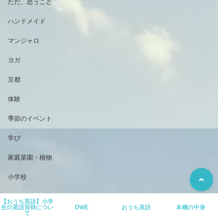
ただ、思うこと
ハンドメイド
マンジャロ
ヨガ
京都
体験
季節のイベント
学び
家庭菜園・植物
小学校
小学生のおうち英語
【おうち英語】小学
生の英語習得につい
DWE
おうち英語
本棚の中身
て
映画