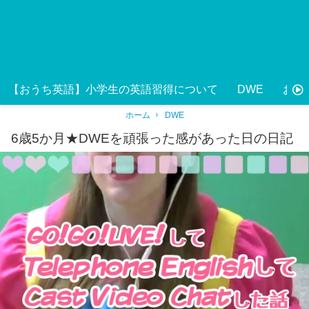
【おうち英語】小学生の英語習得について
DWE
おう
ホーム
DWE
6歳5か月★DWEを頑張った感があった日の日記