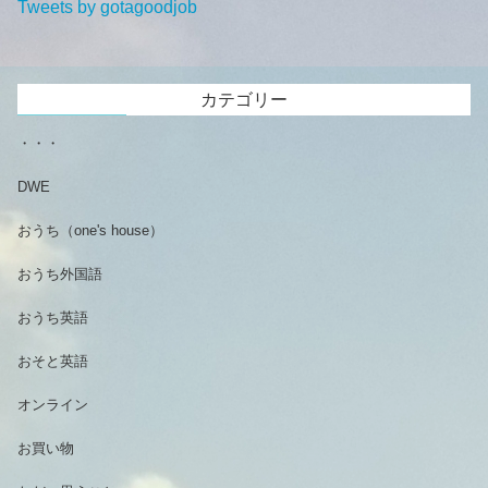
Tweets by gotagoodjob
カテゴリー
・・・
DWE
おうち（one's house）
おうち外国語
おうち英語
おそと英語
オンライン
お買い物