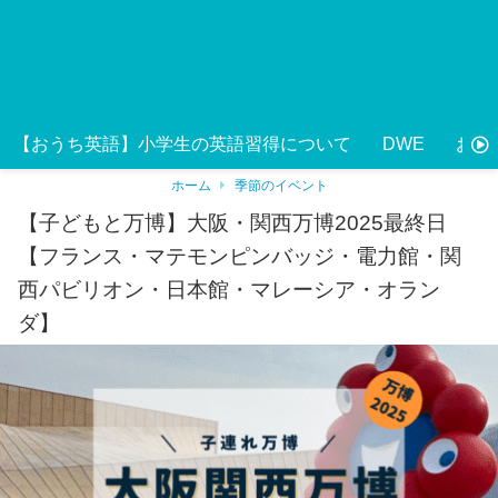
【おうち英語】小学生の英語習得について
DWE
おう
ホーム
季節のイベント
【子どもと万博】大阪・関西万博2025最終日
【フランス・マテモンピンバッジ・電力館・関
西パビリオン・日本館・マレーシア・オラン
ダ】