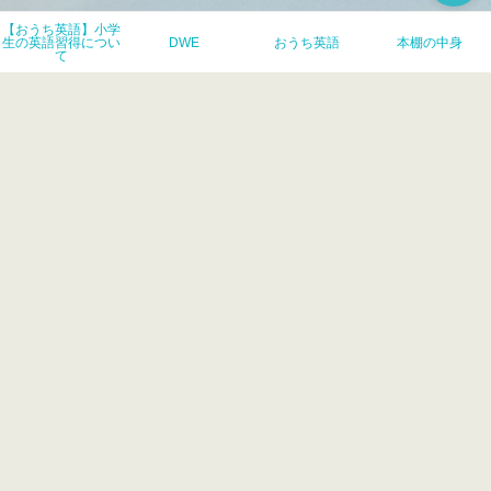
小学生のおうち英語
【おうち英語】小学
生の英語習得につい
DWE
おうち英語
本棚の中身
て
映画
歯科矯正
母
無印良品
絵本
英語ノート
遊んで読んでちょっと学ぶ。おうち英語とDWEと京都で育児。