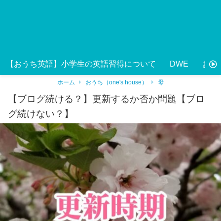
【おうち英語】小学生の英語習得について
DWE
おう
ホーム
おうち（one's house）
母
【ブログ続ける？】更新するか否か問題【ブロ
グ続けない？】