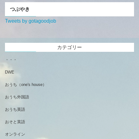
つぶやき
Tweets by gotagoodjob
カテゴリー
・・・
DWE
おうち（one's house）
おうち外国語
おうち英語
おそと英語
オンライン