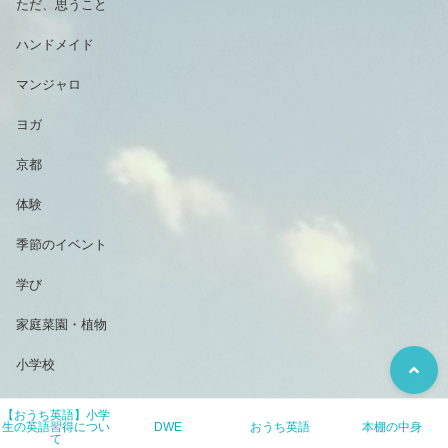
ただ、思うこと
ハンドメイド
マンジャロ
ヨガ
京都
体験
季節のイベント
学び
家庭菜園・植物
小学校
小学生のおうち英語
【おうち英語】小学
生の英語習得につい
DWE
おうち英語
本棚の中身
て
映画