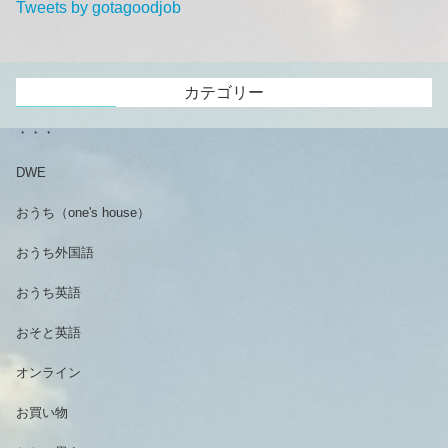
Tweets by gotagoodjob
カテゴリー
・・・
DWE
おうち（one's house）
おうち外国語
おうち英語
おそと英語
オンライン
お買い物