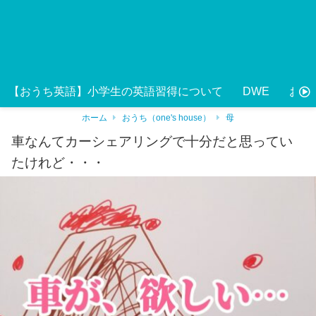
【おうち英語】小学生の英語習得について
DWE
おう
ホーム
おうち（one's house）
母
車なんてカーシェアリングで十分だと思ってい
たけれど・・・