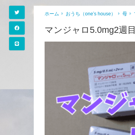
ホーム
おうち（one's house）
母
マンジャロ5.0mg2週