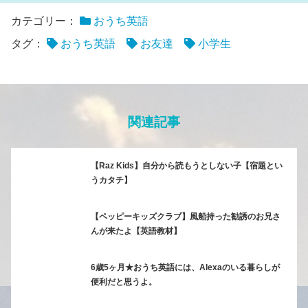
カテゴリー：
おうち英語
タグ：
おうち英語
お友達
小学生
関連記事
【Raz Kids】自分から読もうとしない子【宿題とい
うカタチ】
【ペッピーキッズクラブ】風船持った勧誘のお兄さ
んが来たよ【英語教材】
6歳5ヶ月★おうち英語には、Alexaのいる暮らしが
便利だと思うよ。