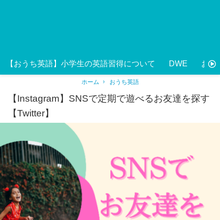
【おうち英語】小学生の英語習得について
DWE
おう
ホーム
おうち英語
【Instagram】SNSで定期で遊べるお友達を探す
【Twitter】