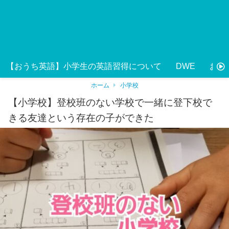
【おうち英語】小学生の英語習得について
DWE
おう
ホーム
小学校
【小学校】登校班のない学校で一緒に登下校で
きる友達という存在の子ができた