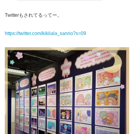
Twitterもされてるってー。
https://twitter.com/kikilala_sanrio?s=09