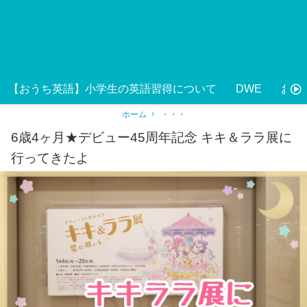
【おうち英語】小学生の英語習得について
DWE
おう
ホーム
・・・
6歳4ヶ月★デビュー45周年記念 キキ＆ララ展に
行ってきたよ