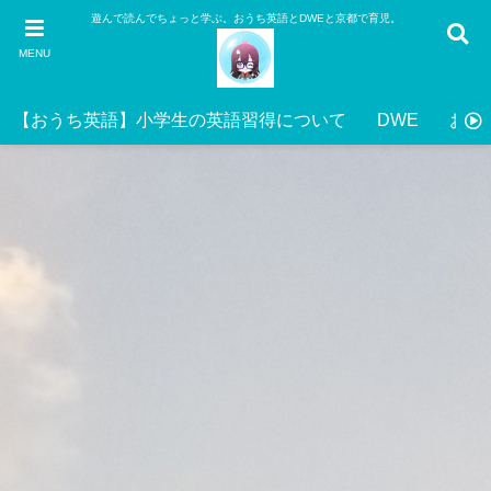
遊んで読んでちょっと学ぶ。おうち英語とDWEと京都で育児。
MENU
【おうち英語】小学生の英語習得について
DWE
おう