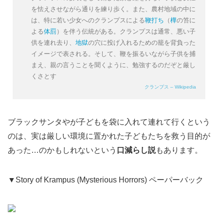
を怯えさせながら通りを練り歩く。また、農村地域の中に
は、特に若い少女へのクランプスによる
鞭打ち
（
樺
の笞に
よる
体罰
）を伴う伝統がある。クランプスは通常、悪い子
供を連れ去り、
地獄
の穴に投げ入れるための籠を背負った
イメージで表される。そして、鞭を振るいながら子供を捕
まえ、親の言うことを聞くように、勉強するのだぞと厳し
くさとす
クランプス – Wikipedia
ブラックサンタやが子どもを袋に入れて連れて行くという
のは、実は厳しい環境に置かれた子どもたちを救う目的が
あった…のかもしれないという
口減らし説
もあります。
▼Story of Krampus (Mysterious Horrors) ペーパーバック