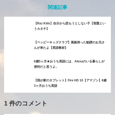
関連記事
【Raz Kids】自分から読もうとしない子【宿題とい
うカタチ】
【ペッピーキッズクラブ】風船持った勧誘のお兄さ
んが来たよ【英語教材】
6歳5ヶ月★おうち英語には、Alexaのいる暮らしが
便利だと思うよ。
【我が家のタブレット】Fire HD 10【アマゾン】8歳
3ヶ月おうち英語
1 件のコメント