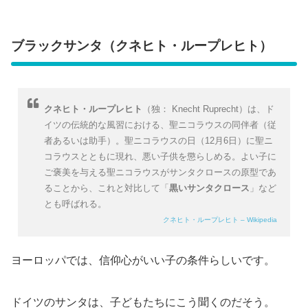
ブラックサンタ（クネヒト・ループレヒト）
クネヒト・ループレヒト
（独： Knecht Ruprecht）は、ド
イツの伝統的な風習における、聖ニコラウスの同伴者（従
者あるいは助手）。聖ニコラウスの日（12月6日）に聖ニ
コラウスとともに現れ、悪い子供を懲らしめる。よい子に
ご褒美を与える聖ニコラウスがサンタクロースの原型であ
ることから、これと対比して「
黒いサンタクロース
」など
とも呼ばれる。
クネヒト・ループレヒト – Wikipedia
ヨーロッパでは、信仰心がいい子の条件らしいです。
ドイツのサンタは、子どもたちにこう聞くのだそう。