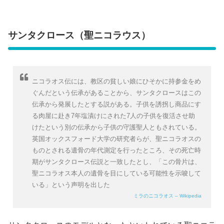
サンタクロース（聖ニコラウス）
ニコラオス伝には、教区の貧しい娘にひそかに持参金をめ
ぐんだという伝承があることから、サンタクロースはこの
伝承から発展したとする説がある。子供を誘拐し商品にす
る肉屋に赴き7年塩漬けにされた7人の子供を復活させ助
けたという別の伝承から子供の守護聖人ともされている。
英国オックスフォード大学の研究者らが、聖ニコラオスの
ものとされる遺骨の年代測定を行ったところ、その死亡時
期がサンタクロース伝説と一致したとし、「この骨片は、
聖ニコラオス本人の遺骨を目にしている可能性を示唆して
いる」という声明を出した
ミラのニコラオス – Wikipedia