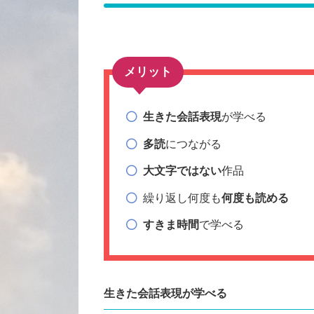
メリット
生きた会話表現
が学べる
多読
につながる
大文字ではない
作品
繰り返し何度も
何度も読める
すきま時間
で学べる
生きた会話表現
が学べる