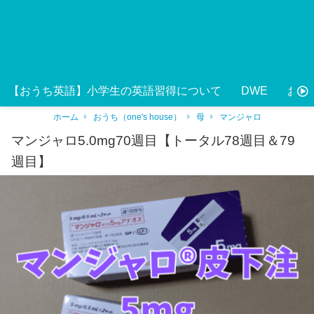
【おうち英語】小学生の英語習得について
DWE
おう
ホーム
おうち（one's house）
母
マンジャロ
マンジャロ5.0mg70週目【トータル78週目＆79
週目】