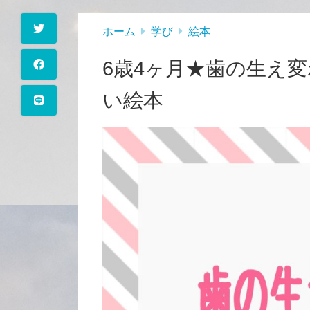
ホーム
学び
絵本
6歳4ヶ月★歯の生え
い絵本