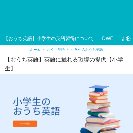
【おうち英語】小学生の英語習得について
DWE
おう
ホーム
おうち英語
小学生のおうち英語
【おうち英語】英語に触れる環境の提供【小学
生】