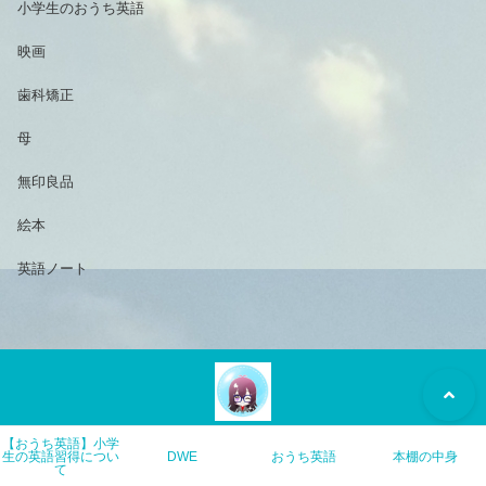
小学生のおうち英語
映画
歯科矯正
母
無印良品
絵本
英語ノート
【おうち英語】小学
遊んで読んでちょっと学ぶ。おうち英語とDWEと京都で育児。
生の英語習得につい
DWE
おうち英語
本棚の中身
て