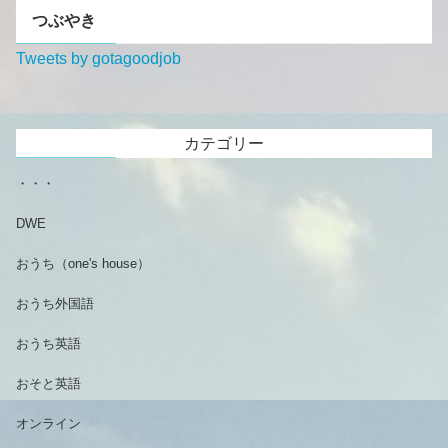
つぶやき
Tweets by gotagoodjob
カテゴリー
・・・
DWE
おうち（one's house）
おうち外国語
おうち英語
おそと英語
オンライン