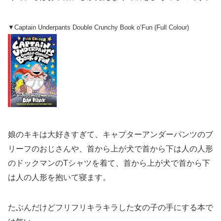
▼Captain Underpants Double Crunchy Book o’Fun (Full Colour)
娘のキキは大好きすぎて、キャプターアンダーパンツのブ
リーフのおじさんや、首から上が犬で首から下は人の人形
のドックマンのTシャツを着て、首から上が犬で首から下
は人の人形を抱いて寝ます。
たぶんだけどフリフリキラキラした女の子の手にする本で