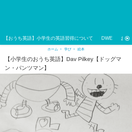
【おうち英語】小学生の英語習得について
DWE
おう
ホーム
学び
絵本
【小学生のおうち英語】Dav Pilkey【ドッグマ
ン・パンツマン】