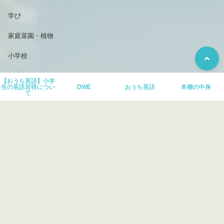
学び
家庭菜園・植物
小学校
小学生のおうち英語
【おうち英語】小学
生の英語習得につい
DWE
おうち英語
本棚の中身
て
映画
歯科矯正
母
無印良品
絵本
英語ノート