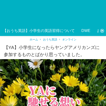
【おうち英語】小学生の英語習得について
DWE
おう
ホーム
おうち英語
オンライン
【YA】小学生になったらヤングアメリカンズに
参加するものとばかり思っていました。