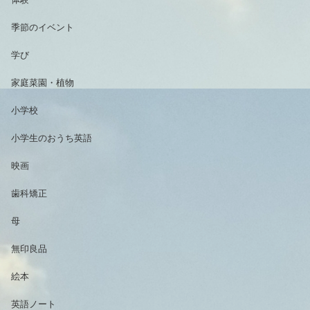
季節のイベント
学び
家庭菜園・植物
小学校
小学生のおうち英語
映画
歯科矯正
母
無印良品
絵本
英語ノート