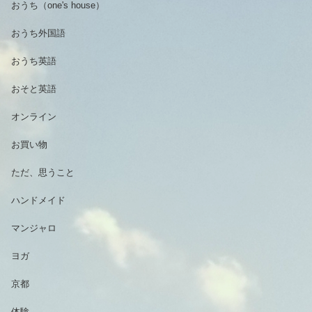
おうち（one's house）
おうち外国語
おうち英語
おそと英語
オンライン
お買い物
ただ、思うこと
ハンドメイド
マンジャロ
ヨガ
京都
体験