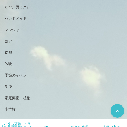
ただ、思うこと
ハンドメイド
マンジャロ
ヨガ
京都
体験
季節のイベント
学び
家庭菜園・植物
小学校
小学生のおうち英語
【おうち英語】小学
生の英語習得につい
DWE
おうち英語
本棚の中身