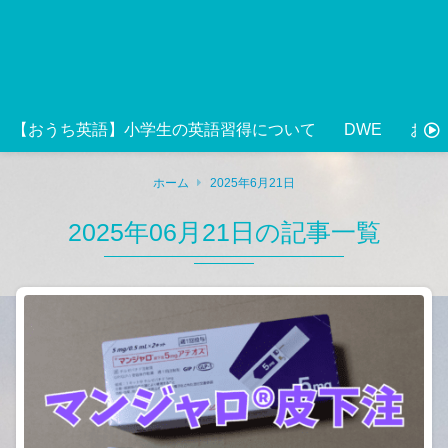
【おうち英語】小学生の英語習得について
DWE
おう
ホーム
2025年6月21日
2025年06月21日の記事一覧