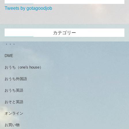
Tweets by gotagoodjob
カテゴリー
・・・
DWE
おうち（one's house）
おうち外国語
おうち英語
おそと英語
オンライン
お買い物